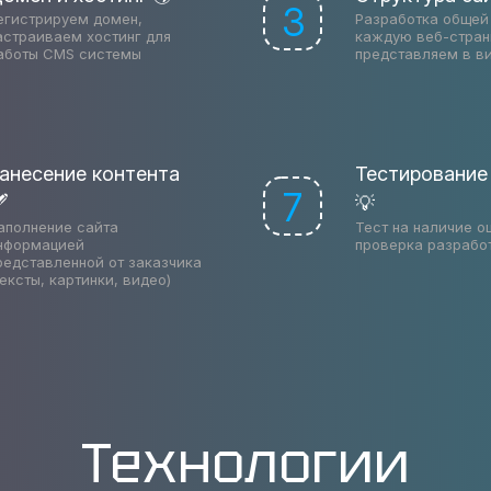
3
егистрируем домен,
Разработка общей 
астраиваем хостинг для
каждую веб-стран
аботы CMS системы
представляем в в
анесение контента
Тестирование
7

💡
аполнение сайта
Тест на наличие о
нформацией
проверка разрабо
редставленной от заказчика
тексты, картинки, видео)
Технологии