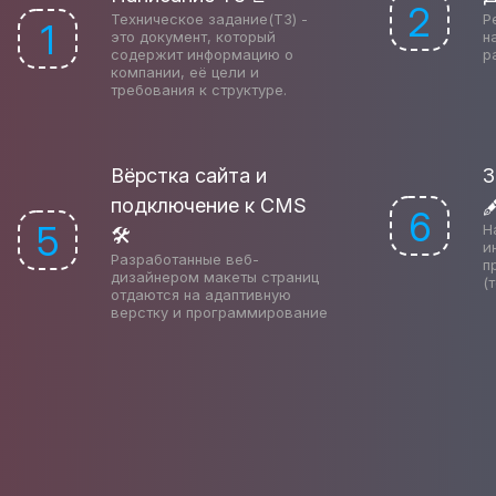
2
Техническое задание(ТЗ) -
Р
1
это документ, который
н
содержит информацию о
р
компании, её цели и
требования к структуре.
Вёрстка сайта и
З
подключение к CMS

6
5
Н
🛠
и
Разработанные веб-
п
дизайнером макеты страниц
(
отдаются на адаптивную
верстку и программирование