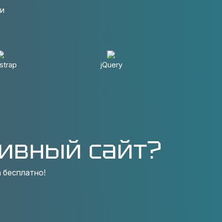
ки
strap
jQuery
ивный сайт?
 бесплатно!