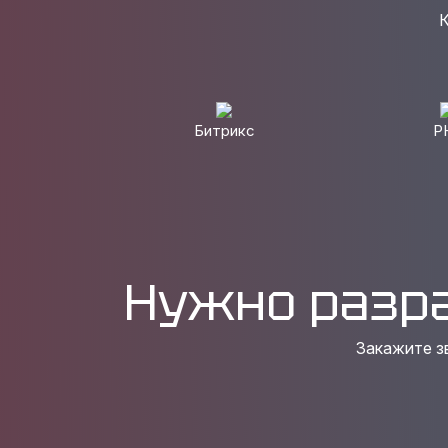
К
Битрикс
P
Нужно разр
Закажите з