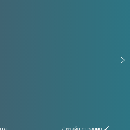
йта
Дизайн страниц 🖌