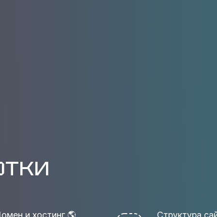
отки
омен и хостинг 🌎
Структура са