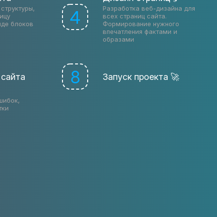
структуры,
Разработка веб-дизайна для
4
ицу
всех страниц сайта.
иде блоков
Формирование нужного
впечатления фактами и
образами
8
 сайта
Запуск проекта 🚀
шибок,
тки