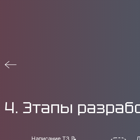
4. Этапы разраб
Написание ТЗ 📝
Д