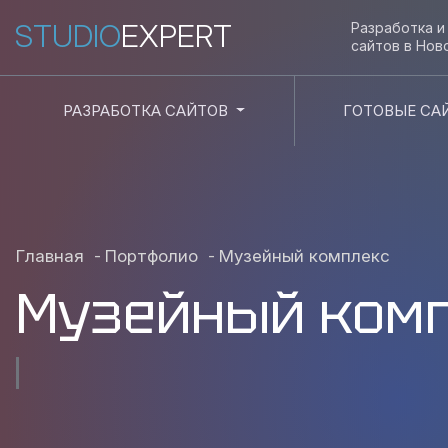
STUDIO
EXPERT
Разработка 
сайтов в
Нов
РАЗРАБОТКА САЙТОВ
ГОТОВЫЕ СА
Главная
-
Портфолио
-
Музейный комплекс
Музейный ком