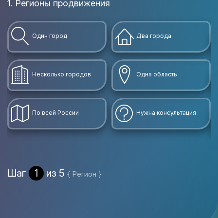
1. Регионы продвижения
Один город
Два города
Несколько городов
Одна область
По всей России
Нужна консультация
Шаг
1
из 5
{ Регион }