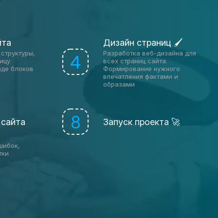
йта
Дизайн страниц 🖌
структуры,
Разработка веб-дизайна для
4
ицу
всех страниц сайта.
иде блоков
Формирование нужного
впечатления фактами и
образами
8
 сайта
Запуск проекта 🚀
шибок,
тки