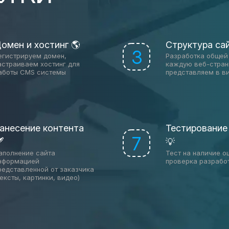
омен и хостинг 🌎
Структура са
3
егистрируем домен,
Разработка общей 
астраиваем хостинг для
каждую веб-стран
аботы CMS системы
представляем в в
анесение контента
Тестирование
7

💡
аполнение сайта
Тест на наличие о
нформацией
проверка разрабо
редставленной от заказчика
тексты, картинки, видео)