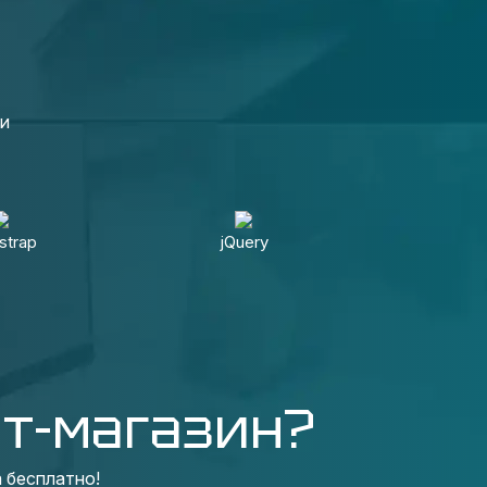
ки
strap
jQuery
т-магазин?
 бесплатно!