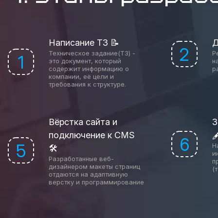
Написание ТЗ 📝
Д
2
Техническое задание(ТЗ) -
Р
1
это документ, который
н
содержит информацию о
р
компании, её цели и
требования к структуре.
Вёрстка сайта и
З
подключение к CMS

6
5
Н
🛠
и
Разработанные веб-
п
дизайнером макеты страниц
(
отдаются на адаптивную
верстку и программирование