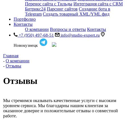
Перенос сайта с Тильды
Интеграция сайта с CRM
Битрикс24
Парсинг сайтов
Создание бота в
Telegram
Создать товарный XML/YML фид
Портфолио
Контакты
О компании
Вопросы и ответы
Контакты
+7 (950) 497-68-51
info@studio-expert.ru
Новокузнецк
Главная
-
О компании
-
Отзывы
Отзывы
Мы стремимся оказывать качественные услуги с высоким
уровнем сервиса. Мы благодарны нашим клиентам за
оказанное доверие и положительные отзывы о совместной
работе.