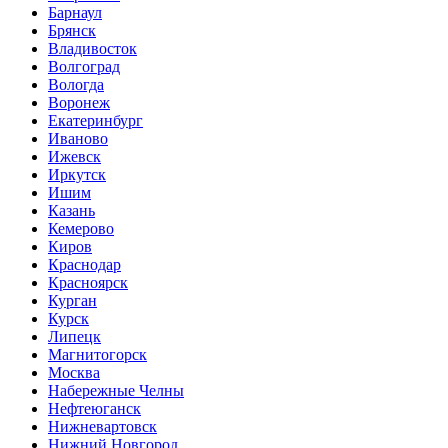
Барнаул
Брянск
Владивосток
Волгоград
Вологда
Воронеж
Екатеринбург
Иваново
Ижевск
Иркутск
Ишим
Казань
Кемерово
Киров
Краснодар
Красноярск
Курган
Курск
Липецк
Магнитогорск
Москва
Набережные Челны
Нефтеюганск
Нижневартовск
Нижний Новгород