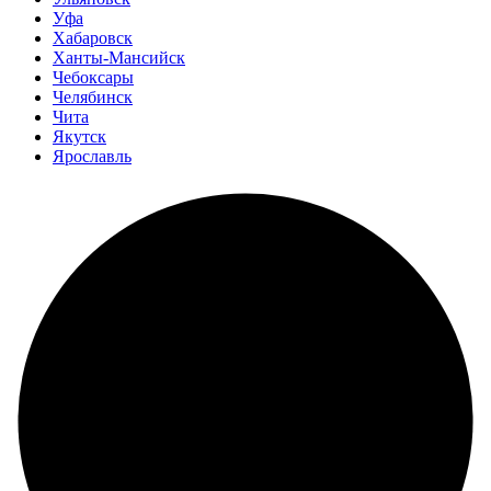
Уфа
Хабаровск
Ханты-Мансийск
Чебоксары
Челябинск
Чита
Якутск
Ярославль