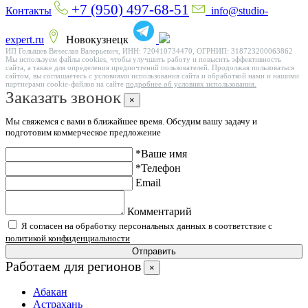
+7 (950) 497-68-51
Контакты
info@studio-
expert.ru
Новокузнецк
ИП Голышев Вячеслав Валерьевич, ИНН: 720410734470, ОГРНИП: 318723200063862
Мы используем файлы cookies, чтобы улучшить работу и повысить эффективность
сайта, а также для определения предпочтений пользователей. Продолжая пользоваться
сайтом, вы соглашаетесь с условиями использования сайта и обработкой нами и нашими
партнерами cookie-файлов на сайте
подробнее об условиях использования.
Заказать звонок
×
Мы свяжемся с вами в ближайшее время. Обсудим вашу задачу и
подготовим коммерческое предложение
*Ваше имя
*Телефон
Email
Комментарий
Я согласен на обработку персональных данных в соответствие с
политикой конфиденциальности
Отправить
Работаем для регионов
×
Абакан
Астрахань