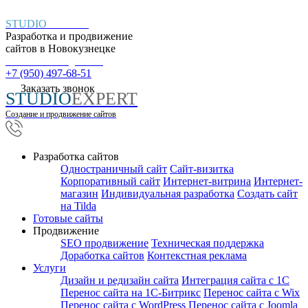
STUDIO
EXPERT
Разработка и продвижение
сайтов в
Новокузнецке
Пн. – Пт.: с 9:00 до 18:00
+7 (950) 497-68-51
Заказать звонок
STUDIO
EXPERT
Создание и продвижение сайтов
Разработка сайтов
Одностраничный сайт
Cайт-визитка
Корпоративный сайт
Интернет-витрина
Интернет-
магазин
Индивидуальная разработка
Создать сайт
на Tilda
Готовые сайты
Продвижение
SEO продвижение
Техническая поддержка
Доработка сайтов
Контекстная реклама
Услуги
Дизайн и редизайн сайта
Интеграция сайта с 1С
Перенос сайта на 1С-Битрикс
Перенос сайта с Wix
Перенос сайта с WordPress
Перенос сайта с Joomla