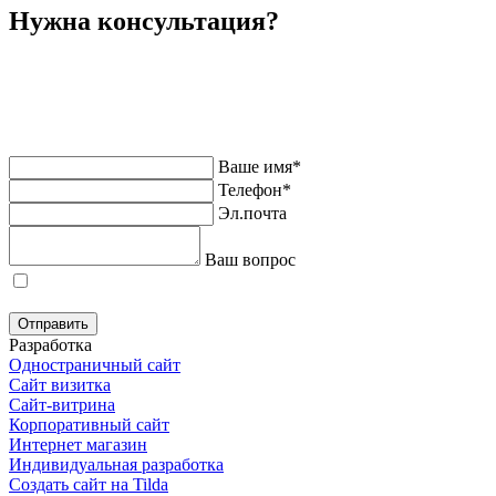
Нужна консультация?
Напишите нам через форму обратной связи или через
мессенджер, и мы бесплатно проконсультируем простым
языком о сложных вещах.
Ваше имя*
Телефон*
Эл.почта
Ваш вопрос
Я согласен на обработку персональных данных в соответствие с
политикой конфиденциальности
Отправить
Разработка
Одностраничный сайт
Сайт визитка
Сайт-витрина
Корпоративный сайт
Интернет магазин
Индивидуальная разработка
Создать сайт на Tilda