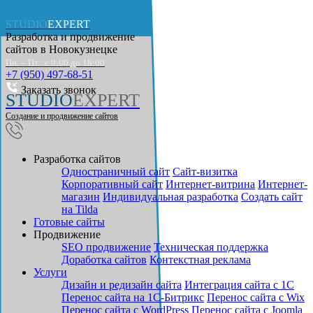
STUDIO
EXPERT
Разработка и продвижение
сайтов в
Новокузнецке
Пн. – Пт.: с 9:00 до 18:00
+7 (950) 497-68-51
Заказать звонок
STUDIO
EXPERT
Создание и продвижение сайтов
Разработка сайтов
Одностраничный сайт
Cайт-визитка
Корпоративный сайт
Интернет-витрина
Интернет-
магазин
Индивидуальная разработка
Создать сайт
на Tilda
Готовые сайты
Продвижение
SEO продвижение
Техническая поддержка
Доработка сайтов
Контекстная реклама
Услуги
Дизайн и редизайн сайта
Интеграция сайта с 1С
Перенос сайта на 1С-Битрикс
Перенос сайта с Wix
Перенос сайта с WordPress
Перенос сайта с Joomla