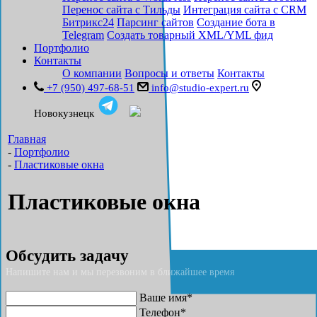
Перенос сайта с Тильды
Интеграция сайта с CRM
Битрикс24
Парсинг сайтов
Создание бота в
Telegram
Создать товарный XML/YML фид
Портфолио
Контакты
О компании
Вопросы и ответы
Контакты
+7 (950) 497-68-51
info@studio-expert.ru
Новокузнецк
Главная
-
Портфолио
-
Пластиковые окна
Пластиковые окна
Обсудить задачу
Напишите нам и мы перезвоним в ближайшее время
Ваше имя*
Телефон*