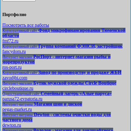
Портфолио
Посмотреть все работы
Фонд микрофинансирования Тюменской
Корпоративный сайт
области
fmf72.ru
Группа компаний ФЭНСИ, застройщик
Корпоративный сайт
fancydom.ru
РосПорт - интернет-магазин рыбы и
Интернет-магазин
морепродуктов
ros-port.ru
Завод по производству и продаже ЖБИ
Корпоративный сайт
zavodjbi.com
Бутик мужской одежды Circle Boutique
Интернет-магазин
circleboutique.ru
Семейный лагерь «Алые паруса»
Одностраничный сайт
parusa72-evpatoria.ru
Магазин шин и дисков
Интернет-витрина
pegas-market.ru
Dewton - системы очистки воды для
Интернет-витрина
частного дома
dewton.ru
Водолов - магазин для ландшафтного
Интернет-магазин