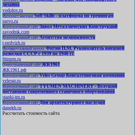
дизайна
vodolov.ru
Soft Skills - платформа по тренингам
Интернет-магазин
ssevo.ru
Завод Металлических Конструкций
Корпоративный сайт
zavodmk.com
Агентство недвижимости
Корпоративный сайт
t-nedvizh.ru
Фитин П.М. Руководитель внешней
Индивидуальный проект
разведки СССР с 1939 по 1946 гг.
fitinpm.ru
ЖК1961
Одностраничный сайт
ЖК1961.рф
Veles Group Консалтинговая компания
Корпоративный сайт
velesgr.ru
TYUMEN MACHINERY - Ведущий
Корпоративный сайт
поставщик современного станочного оборудования
stanki-tm.ru
Дни архитектурного наследия
Корпоративный сайт
danekb.ru
Рассчитать стоимость сайта