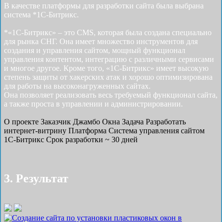
В качестве платформы для разработки сайта была выбрана
система *1С-Битрикс.
*«1С-Битрикс» – это CMS, которая была создана специально
для рынка СНГ. Она имеет множество инструментов для
создания и управления сайтом, мощный функционал
управления контентом, интеграцию с различными сервисами
и многое другое. Кроме того, «1С-Битрикс» имеет высокую
степень защиты от хакерских атак и хорошо оптимизирована
для работы на высоконагруженных сайтах.
Она позволяет реализовать весь требуемый функционал сайта,
а также проста в управлении и администрировании.
О проекте
Заказчик
Джамбо Окна
Задача
Разработать
интернет-витрину
Платформа
Система управления сайтом
1С-Битрикс
Срок разработки
~ 30 дней
3. Результат