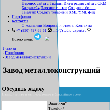
Перенос сайта с Тильды
Интеграция сайта с CRM
Битрикс24
Парсинг сайтов
Создание бота в
Telegram
Создать товарный XML/YML фид
Портфолио
Контакты
О компании
Вопросы и ответы
Контакты
+7 (950) 497-68-51
info@studio-expert.ru
Новокузнецк
Главная
-
Портфолио
-
Завод металлоконструкций
Завод металлоконструкций
Обсудить задачу
Напишите нам и мы перезвоним в ближайшее время
Ваше имя*
Телефон*