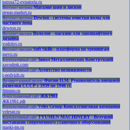
parusa72-evpatoria.ru
Магазин шин и дисков
Интернет-витрина
pegas-market.ru
Dewton - системы очистки воды для
Интернет-витрина
частного дома
dewton.ru
Водолов - магазин для ландшафтного
Интернет-магазин
дизайна
vodolov.ru
Soft Skills - платформа по тренингам
Интернет-магазин
ssevo.ru
Завод Металлических Конструкций
Корпоративный сайт
zavodmk.com
Агентство недвижимости
Корпоративный сайт
t-nedvizh.ru
Фитин П.М. Руководитель внешней
Индивидуальный проект
разведки СССР с 1939 по 1946 гг.
fitinpm.ru
ЖК1961
Одностраничный сайт
ЖК1961.рф
Veles Group Консалтинговая компания
Корпоративный сайт
velesgr.ru
TYUMEN MACHINERY - Ведущий
Корпоративный сайт
поставщик современного станочного оборудования
stanki-tm.ru