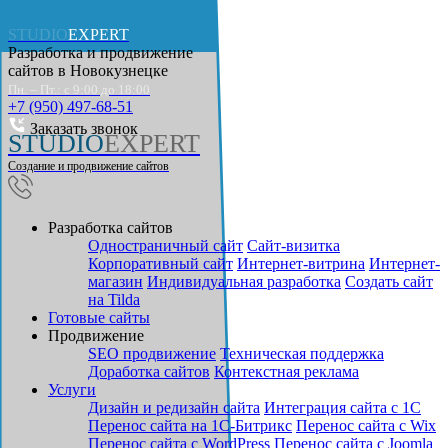
STUDIO
EXPERT
Разработка и продвижение
сайтов в
Новокузнецке
Пн. – Пт.: с 9:00 до 18:00
+7 (950) 497-68-51
Заказать звонок
STUDIO
EXPERT
Создание и продвижение сайтов
Разработка сайтов
Одностраничный сайт
Cайт-визитка
Корпоративный сайт
Интернет-витрина
Интернет-
магазин
Индивидуальная разработка
Создать сайт
на Tilda
Готовые сайты
Продвижение
SEO продвижение
Техническая поддержка
Доработка сайтов
Контекстная реклама
Услуги
Дизайн и редизайн сайта
Интеграция сайта с 1С
Перенос сайта на 1С-Битрикс
Перенос сайта с Wix
Перенос сайта с WordPress
Перенос сайта с Joomla