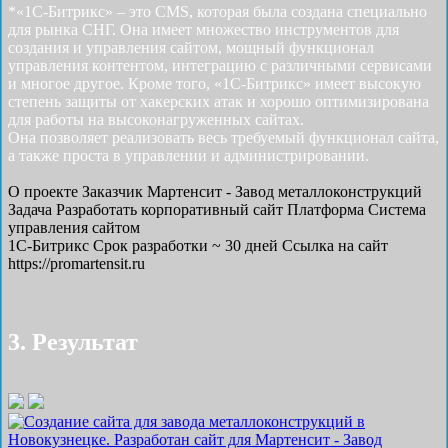
*«1С-Битрикс» – это CMS, которая была создана специально
для рынка СНГ. Она имеет множество инструментов для
создания и управления сайтом, мощный функционал
управления контентом, интеграцию с различными сервисами
и многое другое. Кроме того, «1С-Битрикс» имеет высокую
степень защиты от хакерских атак и хорошо оптимизирована
для работы на высоконагруженных сайтах.
Она позволяет реализовать весь требуемый функционал сайта,
а также проста в управлении и администрировании.
О проекте
Заказчик
Мартенсит - Завод металлоконструкций
Задача
Разработать корпоративный сайт
Платформа
Система
управления сайтом
1С-Битрикс
Срок разработки
~ 30 дней
Ссылка на сайт
https://promartensit.ru
3. Результат