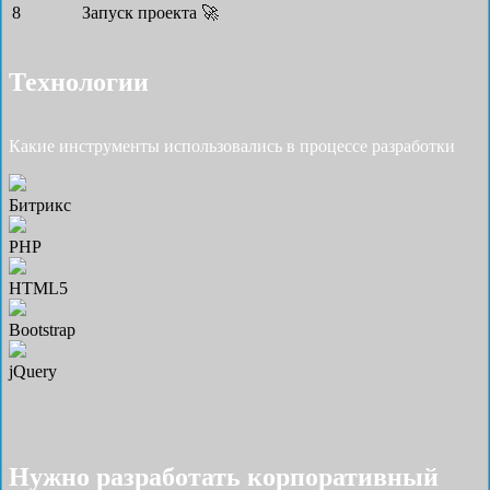
8
Запуск проекта 🚀
Технологии
Какие инструменты использовались в процессе разработки
Битрикс
PHP
HTML5
Bootstrap
jQuery
Нужно разработать корпоративный