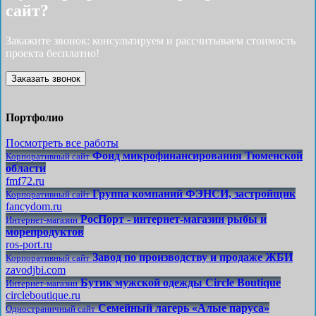
сайт?
Закажите звонок: консультируем и рассчитываем стоимость
проекта бесплатно!
Заказать звонок
Портфолио
Посмотреть все работы
Фонд микрофинансирования Тюменской
Корпоративный сайт
области
fmf72.ru
Группа компаний ФЭНСИ, застройщик
Корпоративный сайт
fancydom.ru
РосПорт - интернет-магазин рыбы и
Интернет-магазин
морепродуктов
ros-port.ru
Завод по производству и продаже ЖБИ
Корпоративный сайт
zavodjbi.com
Бутик мужской одежды Circle Boutique
Интернет-магазин
circleboutique.ru
Семейный лагерь «Алые паруса»
Одностраничный сайт