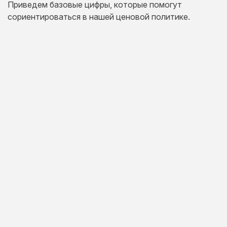
Приведем базовые цифры, которые помогут
сориентироваться в нашей ценовой политике.
Одностраничный
сайт
Комплексная презентация на одной странице товара
или услуги.
20 дней
от 30 000 руб.
Сайт
визитка