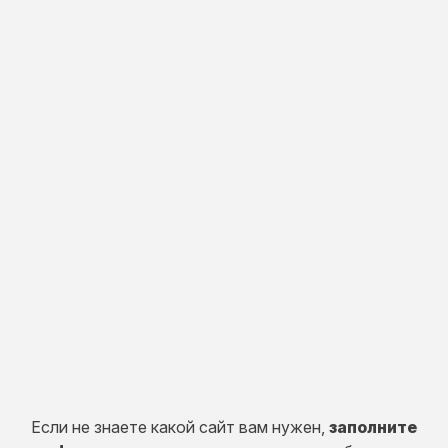
от 100 000 руб.
Индивидуальная
разработка
Разработка портала, CRM систем, сервисов и
систем расчетов.
50 дней
от 150 000 руб.
Если не знаете какой сайт вам нужен,
заполните